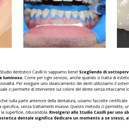
 Studio dentistico Casilli lo sappiamo bene!
Scegliendo di sottoporv
 e luminoso.
Come per ogni servizio, anche quando si tratta di estetica
ionalità. Per eseguire uno sbiancamento dei denti utilizziamo il siste
uale ci permette di intervenire sul colore del dente senza intaccarne l
chie sulla parte anteriore della dentatura, usiamo faccette certifica
specifica, senza trattamenti invasivi. Questo metodo ci permette, un’al
 la superficie, riducendola.
Rivolgersi allo Studio Casilli per uno 
d estetica dentale significa dedicare un momento a se stessi, al