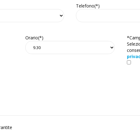
Telefono(*)
Orario(*)
*Campi
Selezi
consen
priva
rantite