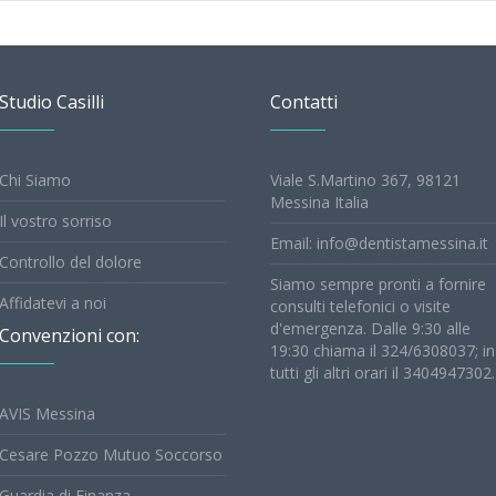
Studio Casilli
Contatti
Chi Siamo
Viale S.Martino 367, 98121
Messina Italia
Il vostro sorriso
Email: info@dentistamessina.it
Controllo del dolore
Siamo sempre pronti a fornire
Affidatevi a noi
consulti telefonici o visite
d'emergenza. Dalle 9:30 alle
Convenzioni con:
19:30 chiama il 324/6308037; in
tutti gli altri orari il 3404947302.
AVIS Messina
Cesare Pozzo Mutuo Soccorso
Guardia di Finanza